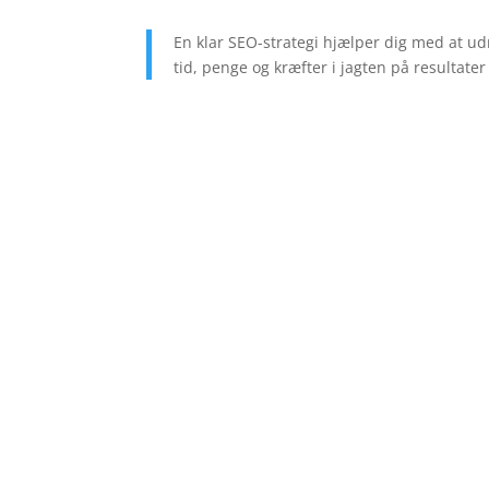
En klar SEO-strategi hjælper dig med at udny
tid, penge og kræfter i jagten på resultate
Forside
»
SEO
»
SEO-strategi