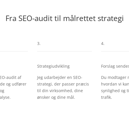
Fra SEO-audit til målrettet strategi
3.
4.
Strategiudvikling
Forslag sende
SEO-audit af
Jeg udarbejder en SEO-
Du modtager mi
de og udfører
strategi, der passer præcis
hvordan vi ka
 og
til din virksomhed, dine
synlighed og t
alyse.
ønsker og dine mål.
trafik.