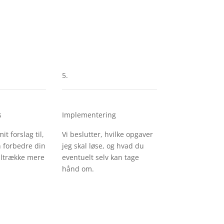
5.
s
Implementering
t forslag til,
Vi beslutter, hvilke opgaver
n forbedre din
jeg skal løse, og hvad du
iltrække mere
eventuelt selv kan tage
hånd om.