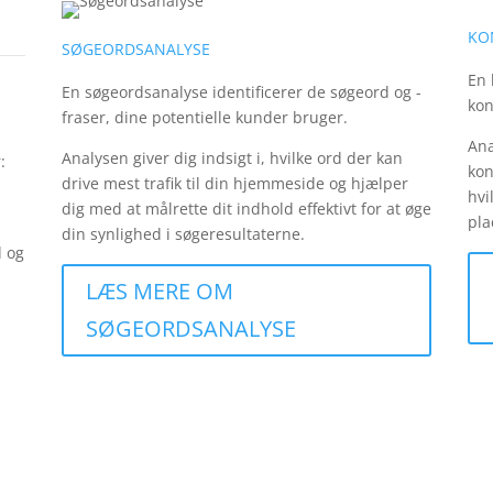
KO
SØGEORDSANALYSE
En 
En søgeordsanalyse identificerer de søgeord og -
kon
fraser, dine potentielle kunder bruger.
Ana
Analysen giver dig indsigt i, hvilke ord der kan
:
kon
drive mest trafik til din hjemmeside og hjælper
hvi
dig med at målrette dit indhold effektivt for at øge
pla
din synlighed i søgeresultaterne.
d og
LÆS MERE OM
SØGEORDSANALYSE