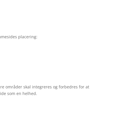
jemmesides placering:
Teknisk SEO
fire områder skal integreres og forbedres for at
side som en helhed.