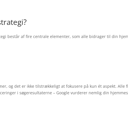
trategi?
tegi består af fire centrale elementer, som alle bidrager til din h
Links
Brugeradfærd
mer, og det er ikke tilstrækkeligt at fokusere på kun ét aspekt. Alle 
aceringer i søgeresultaterne – Google vurderer nemlig din hjemme