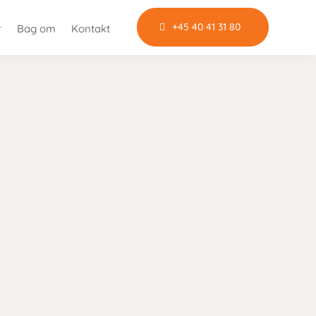
+45 40 41 31 80
r
Bag om
Kontakt