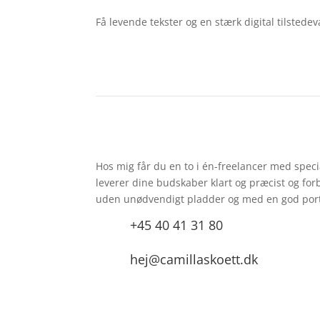
Få levende tekster og en stærk digital tilstede
Hos mig får du en to i én-freelancer med speci
leverer dine budskaber klart og præcist og for
uden unødvendigt pladder og med en god port
+45 40 41 31 80
hej@camillaskoett.dk
Smedegade 48, 8700 Horsens
CVR: 36222131