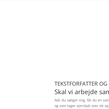
KLIPPEKORT
Få mere for pengene med et
klippekort. Spar op til
30% på
timeprisen
og få løst dine opgaver
med samme effektivitet.
TEKSTFORFATTER OG 
Skal vi arbejde s
Når du vælger mig, får du en sam
og som tager ejerskab over de op