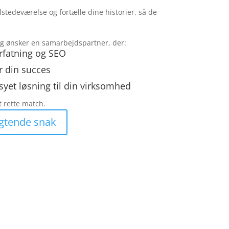
ilstedeværelse og fortælle dine historier, så de
og ønsker en samarbejdspartner, der:
rfatning og SEO
r din succes
syet løsning til din virksomhed
t rette match.
igtende snak