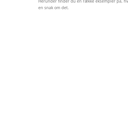
Herunder finder du en række eksempler på, hv
en snak om det.
SEO-TJEK OG STRATEGI
OPTI
En komplet analyse af din
En l
hjemmeside og Top 3 konkurrenter
genne
inkl. søgeordsanlyse og
struk
contentplan, så du ved præcis, hvor
til a
du skal starte.
Googl
Fra 16.200 kr.
Fra 6