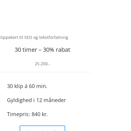
30 timer – 30% rabat
25.200,-
30 klip á 60 min.
N
Gyldighed i 12 måneder
N
Timepris: 840 kr.
N