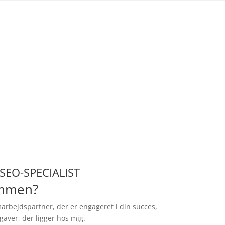
FAST SAMARBEJDE
For en
fast pris per måned
får du
en løsning, hvor vi sammen
definerer, hvad der skal leveres
inden for dit månedlige budget.
SEO-SPECIALIST
ammen?
arbejdspartner, der er engageret i din succes,
gaver, der ligger hos mig.