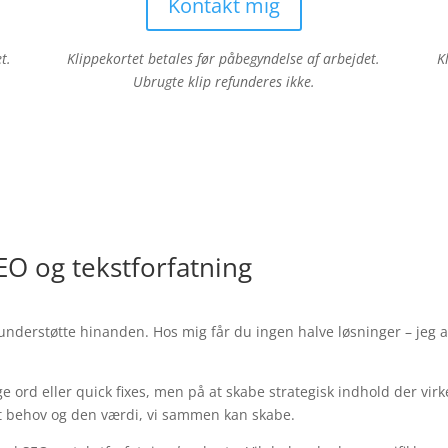
Kontakt mig
t.
Klippekortet betales før påbegyndelse af arbejdet.
K
Ubrugte klip refunderes ikke.
EO og tekstforfatning
kal understøtte hinanden. Hos mig får du ingen halve løsninger – jeg
ge ord eller quick fixes, men på at skabe strategisk indhold der vir
it behov og den værdi, vi sammen kan skabe.