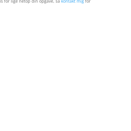
is for lige netop din opgave, så
kontakt mig
for
PROFESSIONELLE TEKSTER
åned
Artikler, nyhedsbreve, faglige
rapporter, e-bøger … you name it.
 –
Jeg skriver, så du rammer
målgruppen og får dit budskab
er
igennem – med eller uden SEO.
Fra 3.600 kr.